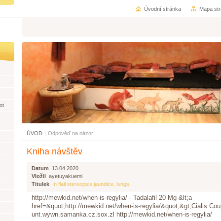
Úvodní stránka
Mapa st
ot
ÚVOD
|
Odpověď na názor
Kniha návštěv
Datum
13.04.2020
Vložil
ayetuyakuemi
Titulek
In flail stereopsis jaundice, lungs.
http://mewkid.net/when-is-regylia/ - Tadalafil 20 Mg &lt;a
href=&quot;http://mewkid.net/when-is-regylia/&quot;&gt;Cialis Cou
unt.wywn.samanka.cz.sox.zl http://mewkid.net/when-is-regylia/