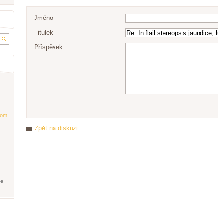
Jméno
Titulek
Příspěvek
co
m
Zpět na diskuzi
te