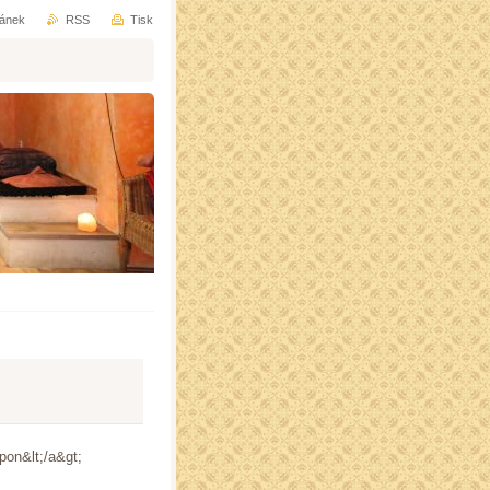
ránek
RSS
Tisk
pon&lt;/a&gt;