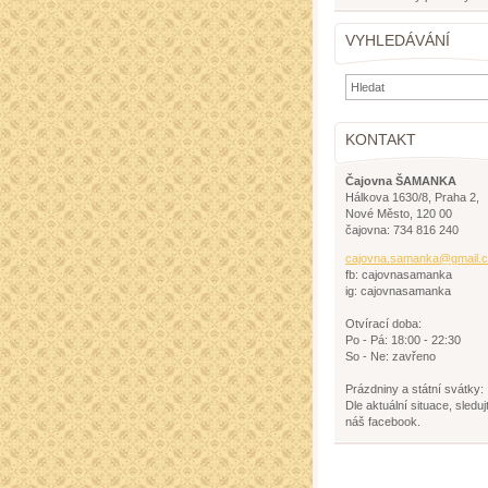
VYHLEDÁVÁNÍ
KONTAKT
Čajovna ŠAMANKA
Hálkova 1630/8, Praha 2,
Nové Město, 120 00
čajovna: 734 816 240
cajovna.
samanka@
gmail.
fb: cajovnasamanka
ig: cajovnasamanka
Otvírací doba:
Po - Pá: 18:00 - 22:30
So - Ne: zavřeno
Prázdniny a státní svátky:
Dle aktuální situace, sleduj
náš facebook.