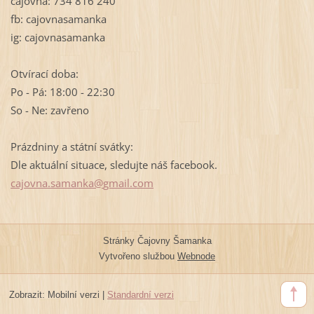
čajovna: 734 816 240
fb: cajovnasamanka
ig: cajovnasamanka
Otvírací doba:
Po - Pá: 18:00 - 22:30
So - Ne: zavřeno
Prázdniny a státní svátky:
Dle aktuální situace, sledujte náš facebook.
cajovna.
samanka@
gmail.co
m
Stránky Čajovny Šamanka
Vytvořeno službou
Webnode
Zobrazit:
Mobilní verzi
|
Standardní verzi