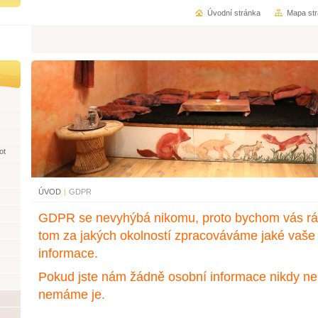
Úvodní stránka
Mapa st
ot
ÚVOD
|
GDPR
GDPR se nevyhýbá nikomu, proto bychom vás rád
tom za jakých okolností zpracováváme jaké vaše
informace.
Pokud jste nám žádně osobní informace nikdy nep
nemáme je.