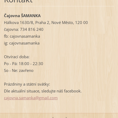
Čajovna ŠAMANKA
Hálkova 1630/8, Praha 2, Nové Město, 120 00
čajovna: 734 816 240
fb: cajovnasamanka
ig: cajovnasamanka
Otvírací doba:
Po - Pá: 18:00 - 22:30
So - Ne: zavřeno
Prázdniny a státní svátky:
Dle aktuální situace, sledujte náš facebook.
cajovna.
samanka@
gmail.co
m