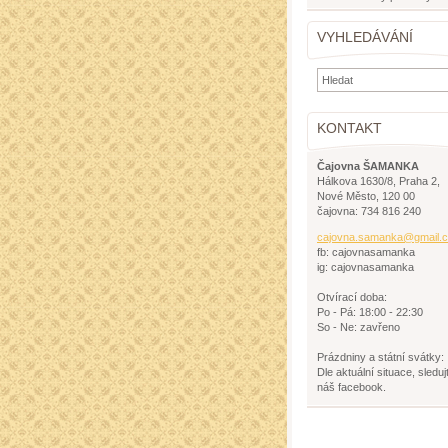
VYHLEDÁVÁNÍ
KONTAKT
Čajovna ŠAMANKA
Hálkova 1630/8, Praha 2,
Nové Město, 120 00
čajovna: 734 816 240
cajovna.
samanka@
gmail.
fb: cajovnasamanka
ig: cajovnasamanka
Otvírací doba:
Po - Pá: 18:00 - 22:30
So - Ne: zavřeno
Prázdniny a státní svátky:
Dle aktuální situace, sleduj
náš facebook.