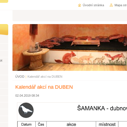
Úvodní stránka
Mapa st
ot
ÚVOD
|
Kalendář akcí na DUBEN
Kalendář akcí na DUBEN
02.04.2019 08:34