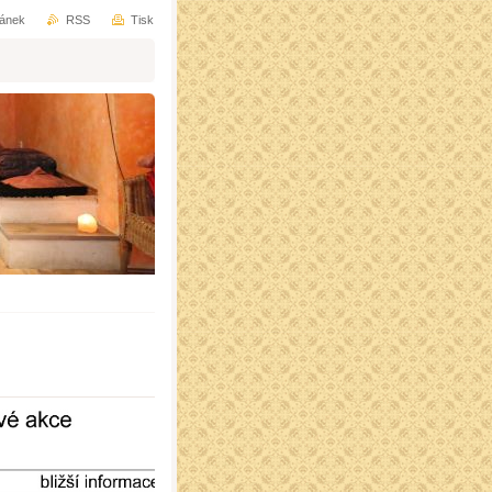
ránek
RSS
Tisk