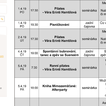
co
m
te