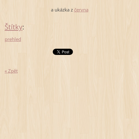
a ukázka z
června
Štítky
:
prehled
« Zpět