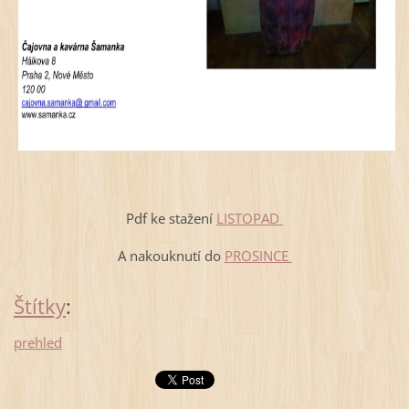
Pdf ke stažení
LISTOPAD
A nakouknutí do
PROSINCE
Štítky
:
prehled