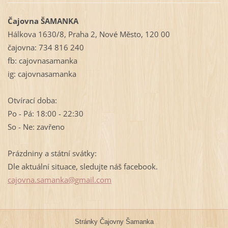
Čajovna ŠAMANKA
Hálkova 1630/8, Praha 2, Nové Město, 120 00
čajovna: 734 816 240
fb: cajovnasamanka
ig: cajovnasamanka
Otvírací doba:
Po - Pá: 18:00 - 22:30
So - Ne: zavřeno
Prázdniny a státní svátky:
Dle aktuální situace, sledujte náš facebook.
cajovna.
samanka@
gmail.co
m
Stránky Čajovny Šamanka