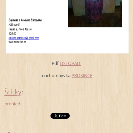
Pdf
LISTOPAD
a ochutnávvka
PROSINCE
Štítky
:
prehled