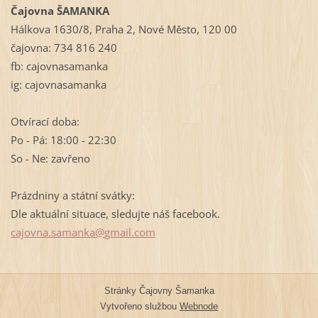
Čajovna ŠAMANKA
Hálkova 1630/8, Praha 2, Nové Město, 120 00
čajovna: 734 816 240
fb: cajovnasamanka
ig: cajovnasamanka
Otvírací doba:
Po - Pá: 18:00 - 22:30
So - Ne: zavřeno
Prázdniny a státní svátky:
Dle aktuální situace, sledujte náš facebook.
cajovna.
samanka@
gmail.co
m
Stránky Čajovny Šamanka
Vytvořeno službou
Webnode