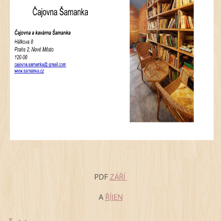
PDF
ZÁŘÍ
A
ŘÍJEN