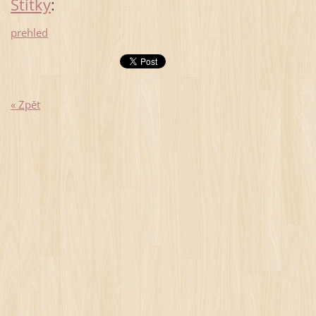
Štítky
:
prehled
« Zpět