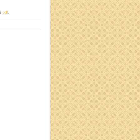
mě
pdf
.