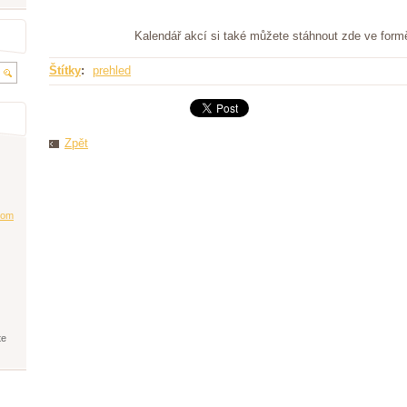
Kalendář akcí si také můžete stáhnout zde ve for
Štítky
:
prehled
Zpět
co
m
te