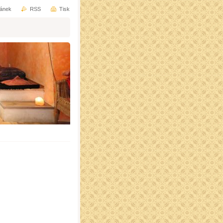
ránek
RSS
Tisk