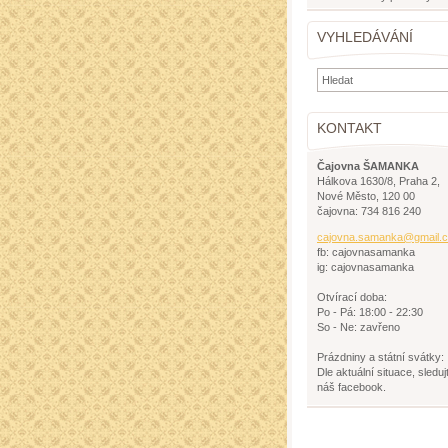
VYHLEDÁVÁNÍ
KONTAKT
Čajovna ŠAMANKA
Hálkova 1630/8, Praha 2,
Nové Město, 120 00
čajovna: 734 816 240
cajovna.
samanka@
gmail.
fb: cajovnasamanka
ig: cajovnasamanka
Otvírací doba:
Po - Pá: 18:00 - 22:30
So - Ne: zavřeno
Prázdniny a státní svátky:
Dle aktuální situace, sleduj
náš facebook.