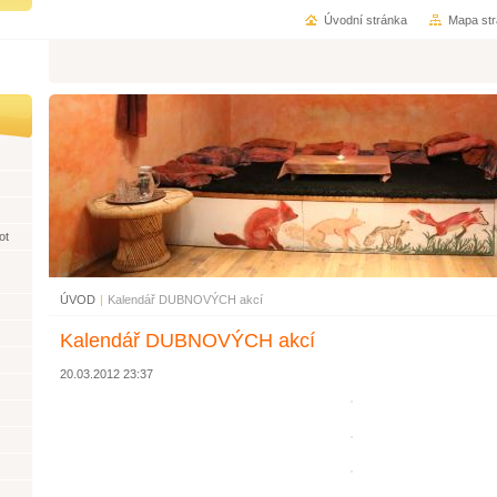
Úvodní stránka
Mapa st
ot
ÚVOD
|
Kalendář DUBNOVÝCH akcí
Kalendář DUBNOVÝCH akcí
20.03.2012 23:37