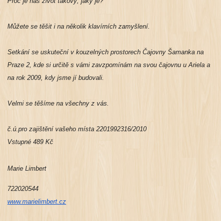
Proč je náš
život
takový, jaký je?
Můžete se těšit i na několik klavírních zamyšlení.
Setkání se uskuteční v kouzelných prostorech Čajovny Šamanka na
Praze 2, kde si určitě s vámi zavzpomínám na svou čajovnu u Ariela a
na rok 2009, kdy jsme jí budovali.
Velmi se těšíme na všechny z vás.
č.ú.pro zajištění vašeho místa 2201992316/2010
Vstupné 489 Kč
Marie Limbert
722020544
www.marielimbert.cz