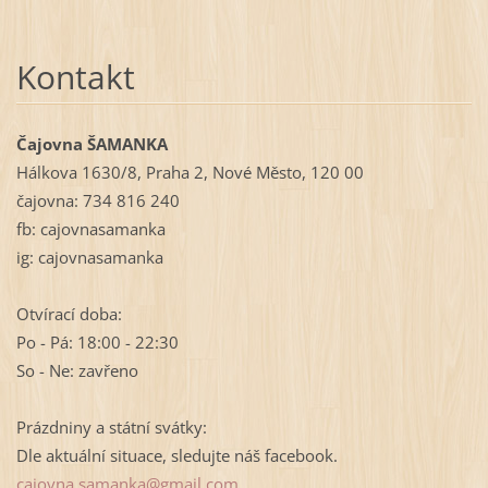
Kontakt
Čajovna ŠAMANKA
Hálkova 1630/8, Praha 2, Nové Město, 120 00
čajovna: 734 816 240
fb: cajovnasamanka
ig: cajovnasamanka
Otvírací doba:
Po - Pá: 18:00 - 22:30
So - Ne: zavřeno
Prázdniny a státní svátky:
Dle aktuální situace, sledujte náš facebook.
cajovna.
samanka@
gmail.co
m