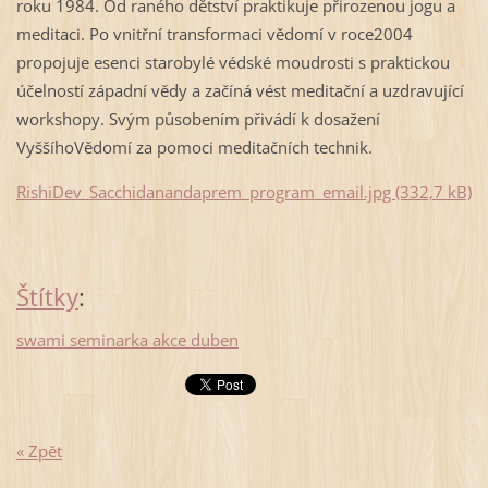
roku 1984. Od raného dětství praktikuje přirozenou jogu a
meditaci. Po vnitřní transformaci vědomí v roce2004
propojuje esenci starobylé védské moudrosti s praktickou
účelností západní vědy a začíná vést meditační a uzdravující
workshopy. Svým působením přivádí k dosažení
VyššíhoVědomí za pomoci meditačních technik.
RishiDev_Sacchidanandaprem_program_email.jpg (332,7 kB)
Štítky
:
swami seminarka akce duben
« Zpět