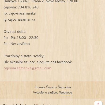
Hálkova 1630/8, Praha 2, Nové Město, 120 00
čajovna: 734 816 240
fb: cajovnasamanka
ig: cajovnasamanka
Otvírací doba:
Po - Pá: 18:00 - 22:30
So - Ne: zavřeno
Prázdniny a státní svátky:
Dle aktuální situace, sledujte náš facebook.
cajovna.
samanka@
gmail.co
m
Stránky Čajovny Šamanka
Vytvořeno službou
Webnode