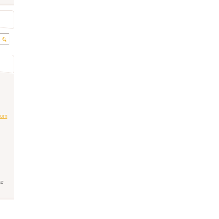
co
m
te