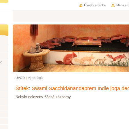
Úvodní stránka
Mapa st
ot
ÚVOD
|
Výpis tagů
Štítek: Swami Sacchidanandaprem Indie joga de
Nebyly nalezeny žádné záznamy.