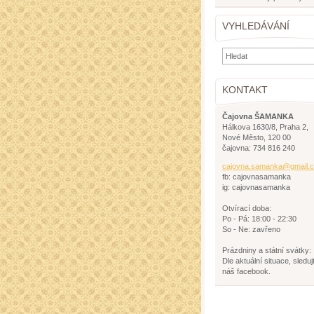
VYHLEDÁVÁNÍ
KONTAKT
Čajovna ŠAMANKA
Hálkova 1630/8, Praha 2,
Nové Město, 120 00
čajovna: 734 816 240
cajovna.
samanka@
gmail.
fb: cajovnasamanka
ig: cajovnasamanka
Otvírací doba:
Po - Pá: 18:00 - 22:30
So - Ne: zavřeno
Prázdniny a státní svátky:
Dle aktuální situace, sleduj
náš facebook.