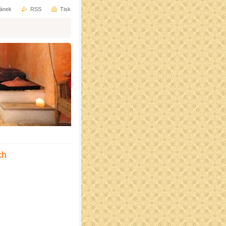
ránek
RSS
Tisk
ch