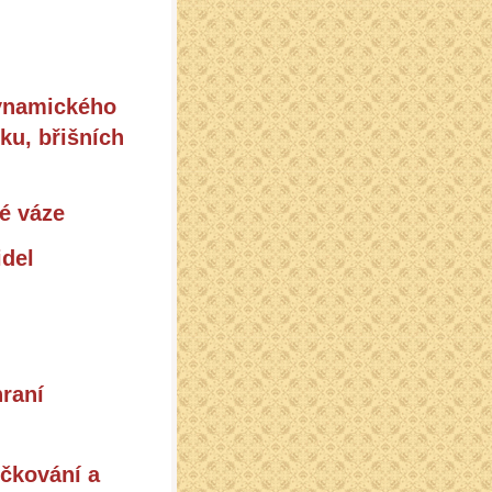
dynamického
ku, břišních
ré váze
idel
hraní
ičkování a