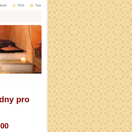
ránek
RSS
Tisk
dny pro
0:00