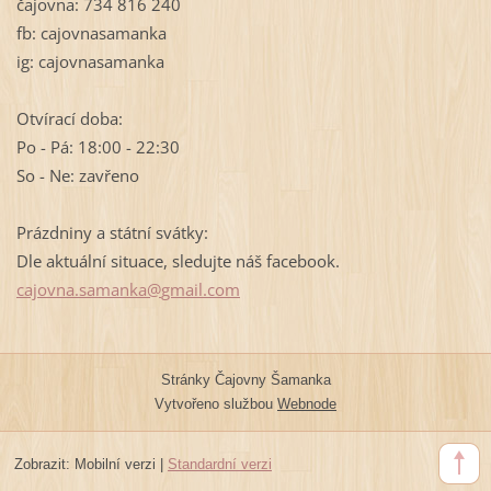
čajovna: 734 816 240
fb: cajovnasamanka
ig: cajovnasamanka
Otvírací doba:
Po - Pá: 18:00 - 22:30
So - Ne: zavřeno
Prázdniny a státní svátky:
Dle aktuální situace, sledujte náš facebook.
cajovna.
samanka@
gmail.co
m
Stránky Čajovny Šamanka
Vytvořeno službou
Webnode
Zobrazit:
Mobilní verzi
|
Standardní verzi