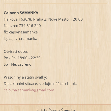
Čajovna ŠAMANKA
Hálkova 1630/8, Praha 2, Nové Město, 120 00
čajovna: 734 816 240
fb: cajovnasamanka
ig: cajovnasamanka
Otvírací doba:
Po - Pá: 18:00 - 22:30
So - Ne: zavřeno
Prázdniny a státní svátky:
Dle aktuální situace, sledujte náš facebook.
cajovna.
samanka@
gmail.co
m
Stránky Čajovny Šamanka